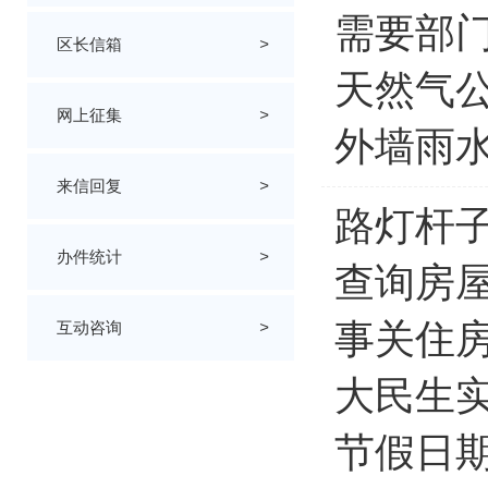
需要部
区长信箱
>
天然气
网上征集
>
外墙雨
来信回复
>
路灯杆
办件统计
>
查询房
事关住房
互动咨询
>
大民生
节假日