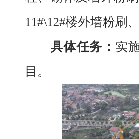
11#\12
#楼外墙粉刷
具体任务：
实
目。