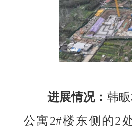
进展情况：
韩畈
公寓2
#楼东侧的2