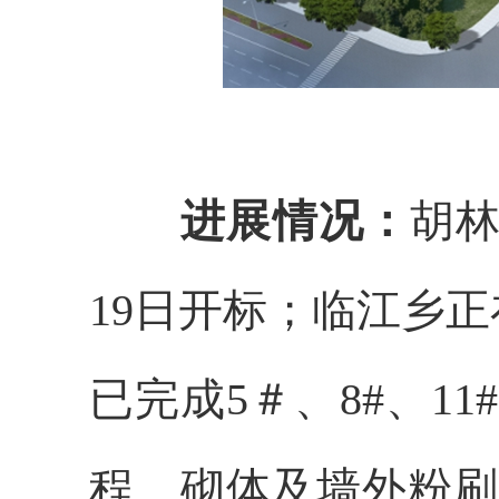
进展情况：
胡林
19日开标；临江乡
已完成5＃、8#、11#
程
、砌体及墙外粉刷