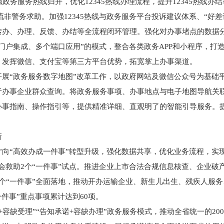
务服务热线归并，优化12345热线办理流程，提升12345热线
理分流非警务求助。加强12345热线与政务服务平台投诉建议体系、“
转办、办理、反馈、办结等全流程闭环管理。强化对办事堵点的数据
个门户集成、多个端口应用”的模式，整合各类政务APP和小程序，
，发挥微信、支付宝等第三方平台优势，拓宽掌上办事渠道。
开展“政务服务数字地图”改革工作，以政府网站及微信公众号为基础
于办事企业群众查询。将政务服务事项、办事地点与电子地图导航关
办事指南、操作指引等，提供精准详细、直观明了的智能引导服务。
新
”向“高效办成一件事”转型升级，强化数据共享，优化业务流程，实
会救助2个“一件事”试点。推进企业上市合法合规信息核查、企业破
个“一件事”全面落地，推动开办运输企业、新生儿出生、残疾人服
一件事”重点事项累计达到60项。
+容缺受理”“告知承诺+容缺办理”政务服务模式，推动全省统一的2