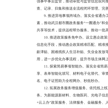
强事中事后监管，推动审批与监管信息双向
查、记录、归集和推送全流程闭环管理。完
9. 推进异地事项跨域办。落实全省通办
素，推动武汉都市圈政务服务“一圈通办”和
共享等技术，提供远程帮办服务。推动一批高
10. 推进政策服务免申办。设立惠企政
信息化手段，推动惠企政策精准匹配、精准
龄津贴、困难残疾人生活补贴、失业金发放等
用，进一步优化办事流程，提升市场主体网
11. 探索简易事项智能办。落实全省简
享、表单智能化填写、材料电子化替代、审查
名、电子证照助力全程网办、秒批秒办。
12. 拓展政务服务增值服务。依托线上线
务。为新能源新材料、生物医药、光电子信
+云上办”政策服务、法律服务、金融服务、