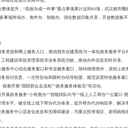
，持续优化我市营商环境。
体提升，“高效办成一件事”重点事项累计达到60项，武汉都市圈政务
多事项跨域办、免申办、智能办。强化数据归集共享，开放数据集不少于
级
务资源和网上服务入口，推动我市自建系统与一体化政务服务平台对
、工程建设审批管理系统等业务系统功能，推动办件信息实时共享。
务服务中心综合服务窗口和专业服务窗口，除特殊情形外，原则上政
务首问负责、一次性告知和限时办结等制度。规范设置特色服务窗口
”。探索开展“我陪群众走流程”“政务服务体验员”等活动。
展政务服务“小有惠办”“智能排队叫号”“线上人工帮办”“云窗口·
管理水平。健全线上线下帮办代办体系，提升帮办代办响应率、解决
务服务中心适老化改造和无障碍建设，为重点投资项目、老弱病残孕
务。