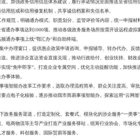
推送。加强政务信用信息体系建设，履行承诺情况全面推送至省信用
善信用惩戒和信用修复机制，共享诚信档案和失信名单。
工作规范，明确通办模式、职责划分、监管评价等内容，统一申报材
全省通办事项达到1000项。推动各级政务服务场所按需开设远程虚
频通办事项上线“鄂汇办”和自助终端。
策集中办理窗口，提供惠企政策申请咨询、申报辅导、转办代办、反
推送。推进涉企直达资金直接兑现，推动行政给付、创业扶持、财政
实现“免申即享”。打造企业专属空间，优化主动提醒功能，加快推
上办事体验。
易事项智能办改革工作要求，选取办理流程简单、群众关注度高、审
要点电子化核验，逐步推动我市简易事项智能办。探索运用“云网签”
下政务服务渠道，打造定制化、套餐式、模块化的涉企服务“一类事
息、电商物流等主导产业打造产业服务驿站，统筹行业协会、市场化
人才服务、科创服务、国际贸易等服务。