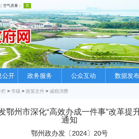
息公开
政务服务
公众互动
数据发
专栏
>
市级
>
政策文件
>
减税消费
发鄂州市深化“高效办成一件事”改革提
通知
鄂州政办发〔2024〕20号