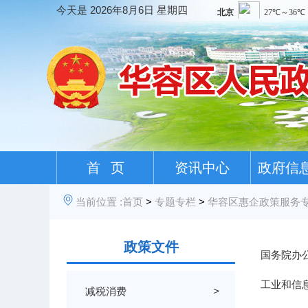
今天是
2026年8月6日 星期四
首 页
资讯中心
政府信
当前位置 :
首页
>
专题专栏
>
华容区惠企政策服务
政策文件
国务院办公
工业和信息
减税消费
>