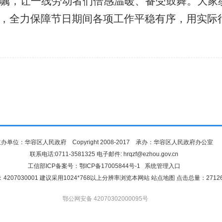
嘱，让一线劳动者们倍感温暖、备受鼓舞。大家
，全力保障节日期间各项工作平稳有序，用实际
办单位：华容区人民政府 Copyright 2008-2017 承办：华容区人民政府办公室
联系电话:0711-3581325 电子邮件: hrqzf@ezhou.gov.cn
工信部ICP备案号：
鄂ICP备17005844号-1
系统管理入口
4207030001 建议采用1024*768以上分辨率浏览本网站
站点地图
点击总量：
2712
鄂公网安备 42070302000095号