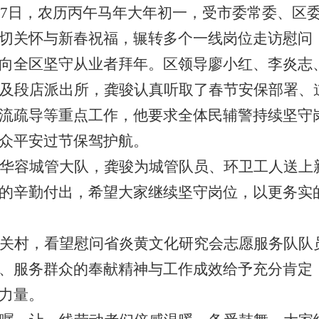
17日，农历丙午马年大年初一，受市委常委、区
1
2
3
切关怀与新春祝福，辗转多个一线岗位走访慰问
向全区坚守从业者拜年。区领导廖小红、李炎志
及段店派出所，龚骏认真听取了春节安保部署、
流疏导等重点工作，他要求全体民辅警持续坚守
众平安过节保驾护航。
华容城管大队，龚骏为城管队员、环卫工人送上
的辛勤付出，希望大家继续坚守岗位，以更务实
关村，看望慰问省炎黄文化研究会志愿服务队队
、服务群众的奉献精神与工作成效给予充分肯定
力量。