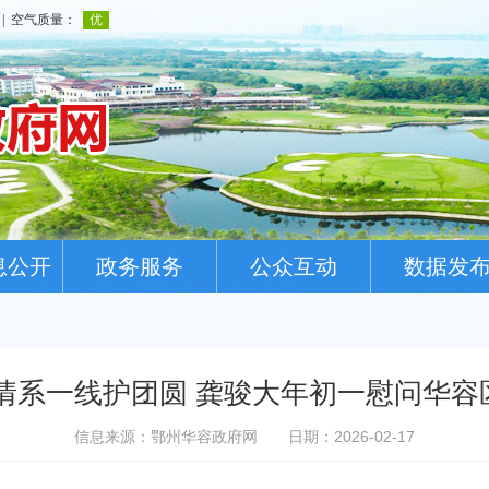
息公开
政务服务
公众互动
数据发
情系一线护团圆 龚骏大年初一慰问华容
信息来源：鄂州华容政府网
日期：2026-02-17