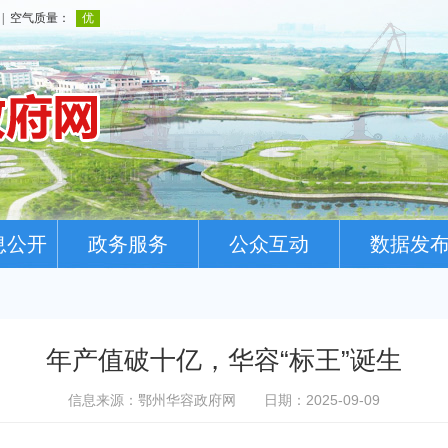
息公开
政务服务
公众互动
数据发
年产值破十亿，华容“标王”诞生
信息来源：鄂州华容政府网
日期：2025-09-09