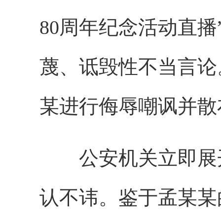
80周年纪念活动直播
蔑、诋毁性不当言论
某进行侮辱嘲讽并散
公安机关立即展开
认不讳。鉴于孟某某