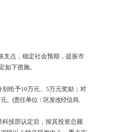
略支点，稳定社会预期，提振市
制定
如下
措施
。
分别
给予
1
0万元
、
5万元
奖励；对
万元。
(责任单位：区发改
经信
局、
经科技部认定后，按其投资总额