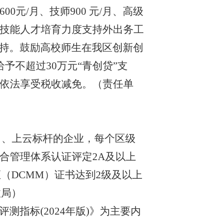
元/月、技师900 元/月、高级
技能人才培育力度支持
外出务工
持
。鼓励
高校师生
在我区
创新创
予不超过30万元“青创贷”支
为限依法享受税收减免。（责任单
）、上云标杆的企业，每个
区级
合管理体系认证评定
2A及以上
证（
DCMM）证书达到2级及以上
政局）
评测指标
(2024年版)》为主要内