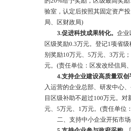
的
20%给予奖励，
区级
最高奖励
验室，认定后按照其固定资产投
局、区财政局
)
3.促进科技成果转化。
企业
区级
奖励
0.3
万元。登记
1项省级
别奖励
10
万元、
5
万元、
3
万元；
元
。
(责任单位：区发改
经信
局
4.支持企业建设高质量双创
入运营的
企业总部、研发中心、
目
区级
补助不超过
1
0
0
万元。对
元、5万元、1
万元。
(责任单位
二、
支持
中小
企业
开拓市场
5.支持企业参与政府采购。