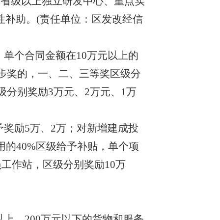
的省级以上独立研发中心、重点实
性补助。(责任单位：区发改
经信
，单个合同金额在
10万元以上的
步奖的，一、二、三等奖
区级
分
级
分别奖励
3
万元、
2
万元、
1
万
予奖励
5万、2万；对新增建成投
用的
40%
区级
给予补贴，单个项
员工作站，
区级分别奖励
10万
以上，
200万元以下的货物和服务