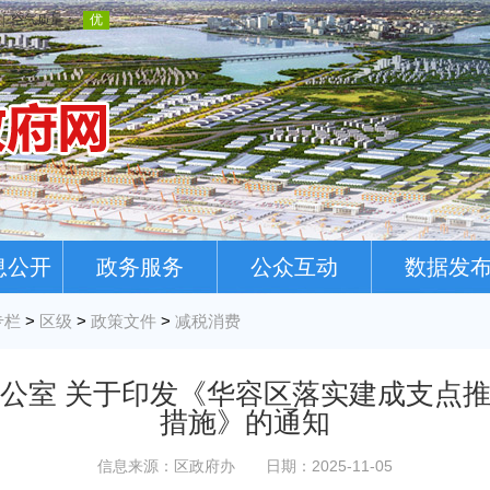
息公开
政务服务
公众互动
数据发
专栏
>
区级
>
政策文件
>
减税消费
公室 关于印发《华容区落实建成支点
措施》的通知
信息来源：区政府办
日期：2025-11-05