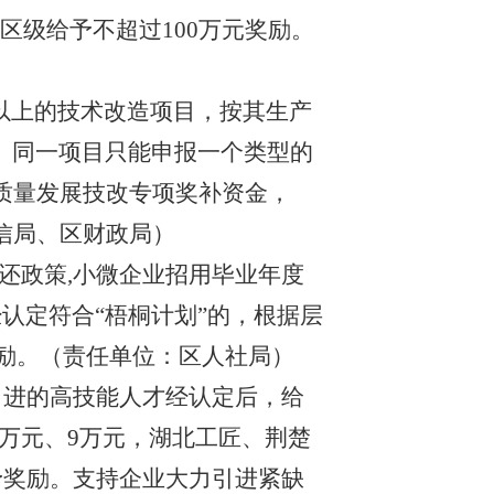
区级给予不超过100万元
奖励
。
及以上的技术改造项目，按其生产
业、同一项目只能申报一个类型的
质量发展技改专项奖补资金，
信
局、区财政局）
还政策
,小微企业招用毕业年度
经认定符合
“梧桐计划”的，根据层
励。
（责任单位：区
人社局
）
引进的高技能人才经认定后，给
12万元、9万元，湖北工匠、荆楚
予奖励。支持企业大力引进紧缺