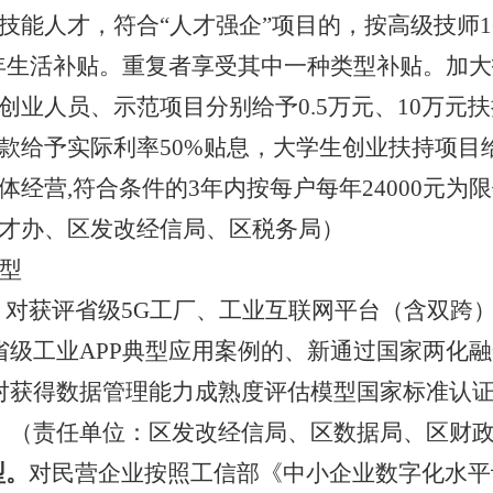
人才，符合“人才强企”项目的，按高级技师1600
年生活补贴。
重复者
享受其中一种类型补贴。加大
创业人员、
示范
项目分别给予
0.
5
万
元、
1
0
万元扶
款给予实际利率
50%贴息，大学生创业扶持项目给
体经营
,符合条件的3年内按每户每年24000元
才办、区发改经信局、
区税务局
）
型
。
对获评省级
5G工厂、工业互联网平台（含双跨
省级工业
APP典型应用案例的
、
新通过国家两化融
对获得数据管理能力成熟度评估模型国家标准认
。（责任单位：区发改
经信
局、
区数据局、
区财
型。
对民营企业
按照工信部《中小企业数字化水平