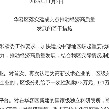
年11月3日
华容区落实建成支点推动经济高质量
发展的若干措施
和省委
工作
要求
，加快建成中部地区崛起重要战
力，推动经济高质量发展，结合我
区
实际情况
,
业。
对首次
、
再次认定为高新技术企业的，
区级
企业的
，
区级分别
给予一次性奖励
0.3
万元
、
0.1
平台。
对在
华容区
新建的国家级独立科研院所，