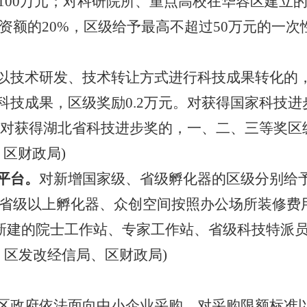
1
00万元
；对科研院所、重点高校在
华容区
建立
资额的
20%，
区级
给予最高不超过
5
0万元的一次
以技术研发、技术转让方式进行科技成果转化的
科技成果，
区级
奖励
0.
2万元。对获得国家科技进
对获得湖北省科技进步奖的，一、二、三等奖
区
、区财政局
)
平台。
对新增国家级、省级孵化器的
区级
分别给
省级以上孵化器、众创空间按照办公场所装修费
新建的院士工作站、专家工作站、
省级科技特派
：区发改
经信
局、区财政局
)
区政府依法面向中小企业采购，
对采购限额标准