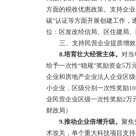
方面的税收优惠政策。支持企业
碳”认证等方面开展创建工作，
位：区发改经信局、区住建局、
三
、支持民营企业提质增效
8.培育壮大经营主体。
对当
给予一次性
“稳规”奖励资金5
企业和房地产企业法人企业
区级
小
企业，
区级
分别一次性奖励
1
业民营企业
区级
一次性奖励
2
万
财政局）
9.推动企业倍增升级。
聚焦
术攻关，单个重大科技项目支持