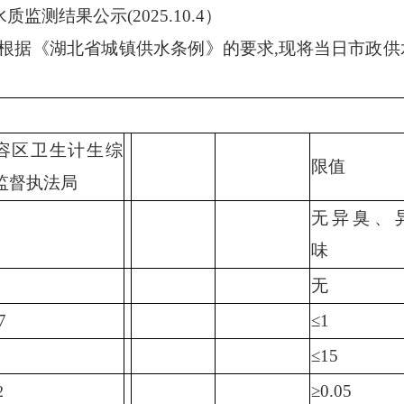
水质监测结果公示
(2025.10.4）
1
2
3
,根据《湖北省城镇供水条例》的要求,现将当日市政供
容区卫生计生综
限值
监督执法局
无异臭、
味
无
7
≤1
≤15
≥0.05
2