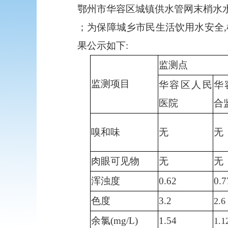
鄂州市华容区城镇供水管网末梢水
；为保障城乡市民生活饮用水安全
果公示如下:
监测点
监测项目
华容区人民
华
医院
合
嗅和味
无
无
肉眼可见物
无
无
浑浊度
0.62
0.
7
色度
3.2
2.6
余氯
(mg/L)
1.54
1.1