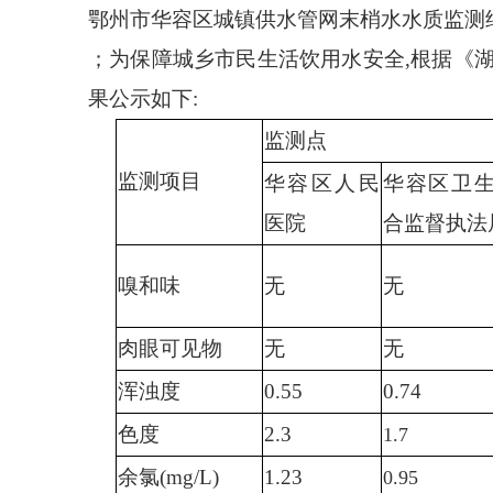
鄂州市华容区城镇供水管网末梢水水质监测
；为保障城乡市民生活饮用水安全
,根据《
果公示如下:
监测点
监测项目
华容区人民
华容区卫
医院
合监督执法
嗅和味
无
无
肉眼可见物
无
无
浑浊度
0.55
0.
74
色度
2.3
1.7
余氯
(mg/L)
1.23
0.95