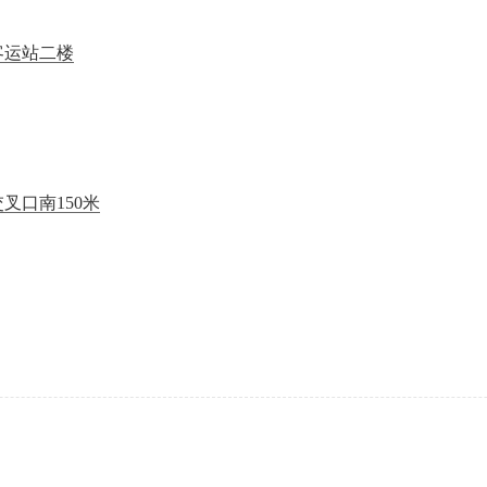
客运站二楼
叉口南150米